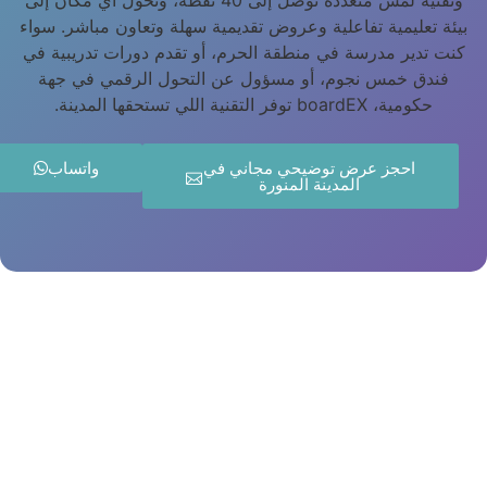
بيئة تعليمية تفاعلية وعروض تقديمية سهلة وتعاون مباشر. سواء
كنت تدير مدرسة في منطقة الحرم، أو تقدم دورات تدريبية في
فندق خمس نجوم، أو مسؤول عن التحول الرقمي في جهة
حكومية، boardEX توفر التقنية اللي تستحقها المدينة.
احجز عرض توضيحي مجاني في
واتساب
المدينة المنورة