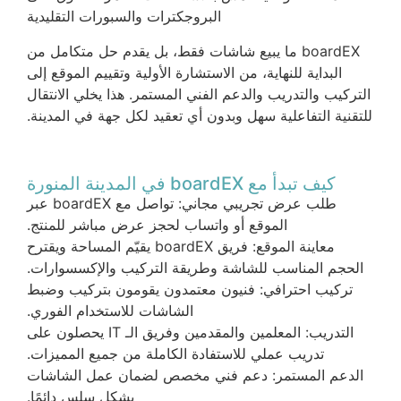
البروجكترات والسبورات التقليدية
boardEX ما يبيع شاشات فقط، بل يقدم حل متكامل من
البداية للنهاية، من الاستشارة الأولية وتقييم الموقع إلى
التركيب والتدريب والدعم الفني المستمر. هذا يخلي الانتقال
للتقنية التفاعلية سهل وبدون أي تعقيد لكل جهة في المدينة.
كيف تبدأ مع boardEX في المدينة المنورة
طلب عرض تجريبي مجاني: تواصل مع boardEX عبر
الموقع أو واتساب لحجز عرض مباشر للمنتج.
معاينة الموقع: فريق boardEX يقيّم المساحة ويقترح
الحجم المناسب للشاشة وطريقة التركيب والإكسسوارات.
تركيب احترافي: فنيون معتمدون يقومون بتركيب وضبط
الشاشات للاستخدام الفوري.
التدريب: المعلمين والمقدمين وفريق الـ IT يحصلون على
تدريب عملي للاستفادة الكاملة من جميع المميزات.
الدعم المستمر: دعم فني مخصص لضمان عمل الشاشات
بشكل سلس دائمًا.