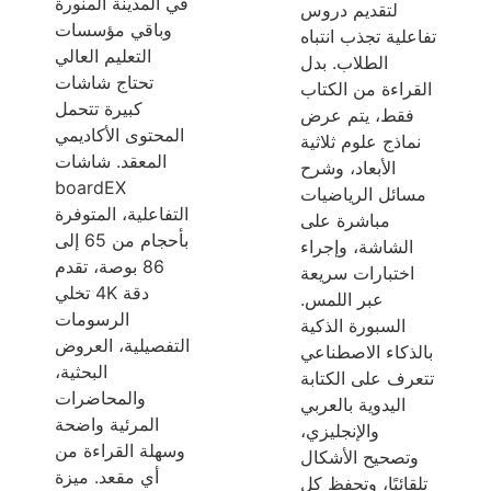
في المدينة المنورة
لتقديم دروس
وباقي مؤسسات
تفاعلية تجذب انتباه
التعليم العالي
الطلاب. بدل
تحتاج شاشات
القراءة من الكتاب
كبيرة تتحمل
فقط، يتم عرض
المحتوى الأكاديمي
نماذج علوم ثلاثية
المعقد. شاشات
الأبعاد، وشرح
boardEX
مسائل الرياضيات
التفاعلية، المتوفرة
مباشرة على
بأحجام من 65 إلى
الشاشة، وإجراء
86 بوصة، تقدم
اختبارات سريعة
دقة 4K تخلي
عبر اللمس.
الرسومات
السبورة الذكية
التفصيلية، العروض
بالذكاء الاصطناعي
البحثية،
تتعرف على الكتابة
والمحاضرات
اليدوية بالعربي
المرئية واضحة
والإنجليزي،
وسهلة القراءة من
وتصحيح الأشكال
أي مقعد. ميزة
تلقائيًا، وتحفظ كل