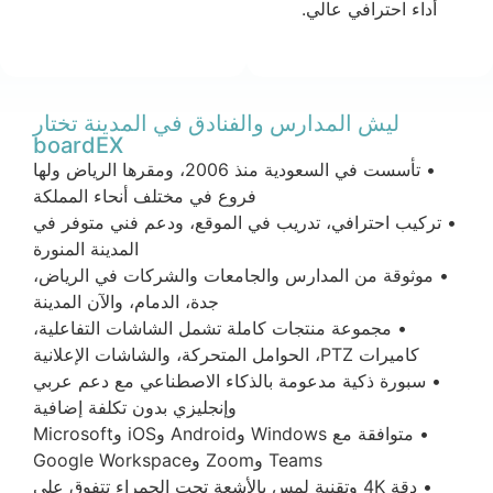
أداء احترافي عالي.
ليش المدارس والفنادق في المدينة تختار
boardEX
• تأسست في السعودية منذ 2006، ومقرها الرياض ولها
فروع في مختلف أنحاء المملكة
• تركيب احترافي، تدريب في الموقع، ودعم فني متوفر في
المدينة المنورة
• موثوقة من المدارس والجامعات والشركات في الرياض،
جدة، الدمام، والآن المدينة
• مجموعة منتجات كاملة تشمل الشاشات التفاعلية،
كاميرات PTZ، الحوامل المتحركة، والشاشات الإعلانية
• سبورة ذكية مدعومة بالذكاء الاصطناعي مع دعم عربي
وإنجليزي بدون تكلفة إضافية
• متوافقة مع Windows وAndroid وiOS وMicrosoft
Teams وZoom وGoogle Workspace
• دقة 4K وتقنية لمس بالأشعة تحت الحمراء تتفوق على