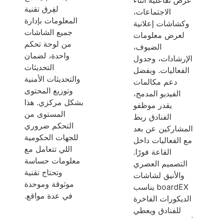
عرض تفاعلية أثناء
لفِرق تقنية
الاجتماعات،
المعلومات بإدارة
وكشاشات إعلانية
جميع الشاشات
لعرض معلومات
من لوحة تحكم
الضيوف،
واحدة، لضمان
الإرشادات، وجدول
التحديثات
الفعاليات. وبفضل
والتحديثات الأمنية
دعم مكالمات
وتوزيع المحتوى
الفيديو المدمج،
بشكل مركزي. هذا
يقدر موظفو
المستوى من
الفنادق ربط
التحكم ضروري
المشاركين عن بعد
للجهات الحكومية
مع الفعاليات داخل
اللي تتعامل مع
القاعة فورًا.
معلومات حساسة
التصميم العصري
وتحتاج تقنية
والأنيق لشاشات
موثوقة وموحدة
boardEX يناسب
في عدة مواقع.
الديكورات الفاخرة
للفنادق ويعطي