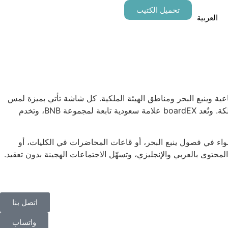
تحميل الكتيب
العربية
ينبع الصناعية وينبع البحر ومناطق الهيئة الملكية. كل شاشة تأتي بميزة لمس
متعدد حتى 40 نقطة، وقلم مزدوج، وواجهة مصممة بالعربي أولاً، مع تركيب كامل، وتدريب بالموقع، ودعم فني بعد البيع على مستوى المملكة. وتُعد boardEX علامة سعودية تابعة لمجموعة BNB، وتخدم
واء في فصول ينبع البحر، أو قاعات المحاضرات في الكليات، أو
توى بالعربي والإنجليزي، وتسهّل الاجتماعات الهجينة بدون تعقيد.
اتصل بنا
واتساب