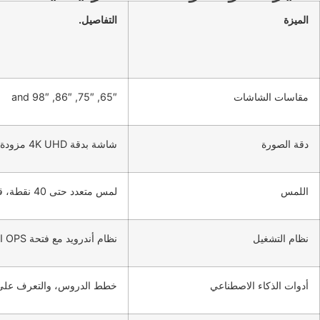
الميزة
التفاصيل.
مقاسات الشاشات
65″, 75″, 86″, and 98″
دقة الصورة
شاشة بدقة 4K UHD مزودة بزجاج مقاوم للانعكاسات.
اللمس
لمس متعدد حتى 40 نقطة، قلم ثنائي الطرف، وتقنية الأشعة تحت الحمراء
نظام التشغيل
نظام أندرويد مع فتحة OPS اختيارية لنظام ويندوز
أدوات الذكاء الاصطناعي
خطط الدروس، والتعرف على الم