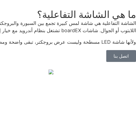
ما هي الشاشة التفاعلية؟
الشاشة التفاعلية هي شاشة لمس كبيرة تجمع بين السبورة والبروجكتر
اللابتوب أو الجوال. شاشات boardEX تشتغل بنظام أندرويد مع خيار إضافة نظام ويندوز (OPS)، بحيث تقدر المدارس أو الشركات تستخدم برامجها الحالية مع الاستفادة من تقنية اللمس الحديثة.
ولأنها شاشة LED مسطحة وليست عرض بروجكتر، تبقى واضحة ومضيئة حتى في الغرف اللي فيها إضاءة قوية، وهذا شيء مهم في فصول ينبع وقاعات الاجتماعات ذات الجدران الزجاجية.
اتصل بنا